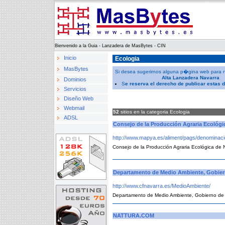
Bienvenido a la Guia - Lanzadera de MasBytes - CIN
Inicio
Ecologia
MasBytes
Si desea sugerirnos alguna p�gina web para nues
Alta Lanzadera Navarra
Dominios
S
e reserva el derecho de publicar estas 
Servicios
Diseño Web
Webmail
52
sitios en la categoria Ecologia
ADSL
Consejo de la Producción Agraria Ecológi
http://www.mapya.es/aliment/pags/denominaci
Consejo de la Producción Agraria Ecológica de 
Departamento de Medio Ambiente, Gobier
http://www.cfnavarra.es/MedioAmbiente/
Departamento de Medio Ambiente, Gobierno de
NATTURA.COM