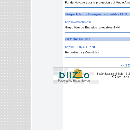
Fondo Navarro para la proteccion del Medio Am
Grupo lider de Energias renovables EHN
http://www.ehn.es/
Grupo lider de Energias renovables EHN
GEONATUR.NET
http://GEONATUR.NET
Herboristería y Cosmética
<<
1
2
Pablo Sarasate, 9 Bajo - 
902 15 29 
Powered by Blizzo Servers