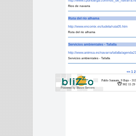
http://www.cpdrioarga.com/rios_de_navarra.h
Rios de navarra
Ruta del rio alhama
http://www.encomix.es/tudela/ruta05.htm
Ruta del rio alhama
Servicios ambientales - Tafalla
http://www.animsa.es/navarra/tafalla/agenda21
Servicios ambientales - Tafalla
<<
1
2
Pablo Sarasate, 9 Bajo - 
902 15 29 
Powered by Blizzo Servers