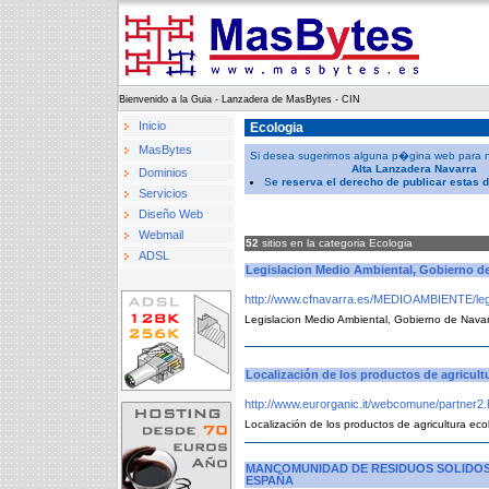
Bienvenido a la Guia - Lanzadera de MasBytes - CIN
Inicio
Ecologia
MasBytes
Si desea sugerirnos alguna p�gina web para nues
Alta Lanzadera Navarra
Dominios
S
e reserva el derecho de publicar estas 
Servicios
Diseño Web
Webmail
52
sitios en la categoria Ecologia
ADSL
Legislacion Medio Ambiental, Gobierno d
http://www.cfnavarra.es/MEDIOAMBIENTE/legis
Legislacion Medio Ambiental, Gobierno de Nava
Localización de los productos de agricult
http://www.eurorganic.it/webcomune/partner2
Localización de los productos de agricultura ec
MANCOMUNIDAD DE RESIDUOS SOLIDOS 
ESPAÑA