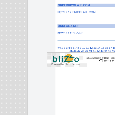
ORBEBRICOLAJE.COM
http://ORBEBRICOLAJE.COM
ORREAGA.NET
http://ORREAGA.NET
<<
1
2
3
4
5
6
7
8
9
10
11
12
13
14
15
16
17
1
35
36
37
38
39
40
41
42
43
44
45
46
Pablo Sarasate, 9 Bajo - 
902 15 29 
Powered by Blizzo Servers