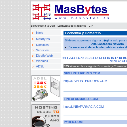
Bienvenido a la Guia - Lanzadera de MasBytes - CIN
Inicio
Economia y Comercio
MasBytes
Si desea sugerirnos alguna p�gina web para nues
Alta Lanzadera Navarra
Dominios
S
e reserva el derecho de publicar estas 
Servicios
Diseño Web
<<
1
2
3
4
5
6
7
8
9
10
11
12
13
14
15
16
17
18
19
Webmail
38
39
40
41
ADSL
575
sitios en la categoria Economia y Comercio
NIVELINTERIORES.COM
http://NIVELINTERIORES.COM
LINEAFARMACIA.COM
http://LINEAFARMACIA.COM
PYRED.COM