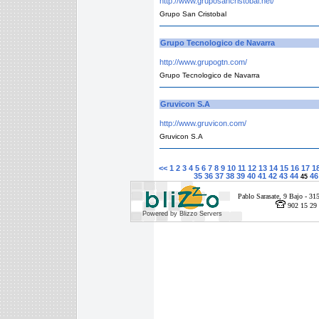
http://www.gruposancristobal.net/
Grupo San Cristobal
Grupo Tecnologico de Navarra
http://www.grupogtn.com/
Grupo Tecnologico de Navarra
Gruvicon S.A
http://www.gruvicon.com/
Gruvicon S.A
<<
1
2
3
4
5
6
7
8
9
10
11
12
13
14
15
16
17
1
35
36
37
38
39
40
41
42
43
44
46
45
Pablo Sarasate, 9 Bajo - 
902 15 29 
Powered by Blizzo Servers