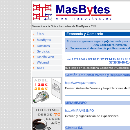
Bienvenido a la Guia - Lanzadera de MasBytes - CIN
Inicio
Economia y Comercio
MasBytes
Si desea sugerirnos alguna p�gina web para nues
Alta Lanzadera Navarra
Dominios
S
e reserva el derecho de publicar estas 
Servicios
Diseño Web
<<
1
2
3
4
5
6
7
8
9
10
11
12
13
14
15
16
17
18
Webmail
37
38
39
40
41
ADSL
575
sitios en la categoria Economia y Comercio
Gestión Ambiental Viveros y Repoblacione
http://www.gavrn.com/
Gestión Ambiental Viveros y Repoblaciones de 
MIRAME.INFO
http://MIRAME.INFO
Gestión y organización de exposiciones
Gimnsa S.L