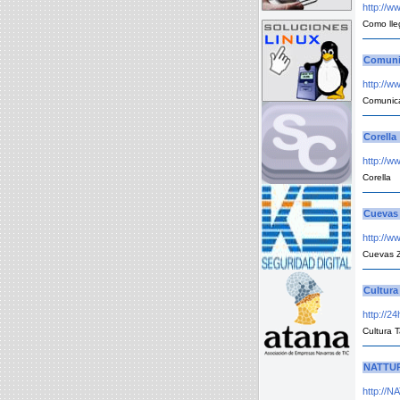
http://w
Como lle
Comuni
http://w
Comunic
Corella
http://w
Corella
Cuevas 
http://w
Cuevas Z
Cultura 
http://2
Cultura T
NATTU
http://