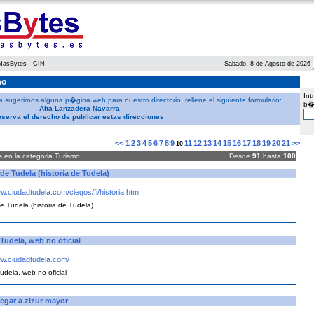
 MasBytes - CIN
Sabado, 8 de Agosto de 2026
mo
Int
 sugerirnos alguna p�gina web para nuestro directorio, rellene el siguiente formulario:
b�
Alta Lanzadera Navarra
eserva el derecho de publicar estas direcciones
<<
1
2
3
4
5
6
7
8
9
11
12
13
14
15
16
17
18
19
20
21
>>
10
s en la categoria Turismo
Desde
91
hasta
100
de Tudela (historia de Tudela)
ww.ciudadtudela.com/ciegos/fi/historia.htm
e Tudela (historia de Tudela)
Tudela, web no oficial
ww.ciudadtudela.com/
udela, web no oficial
egar a zizur mayor