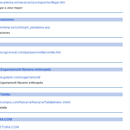
ww.animsa.es/navarra/zizurmayor/es/llegar.htm
gar a zizur mayor
caciones
ww.femp.es/scb/esp/t_pamplona.asp
aciones
ww.sgconsult.com/parque/corella/corella.htm
Zugarramurdi Navarra embrujada
ww.guiarte.com/zugarramurdi/
ugarramurdi Navarra embrujada
Tafalla
4hcompra.com/Navarra/Navarra/Tafalla/index.shtml
afalla
RA.COM
NATTURA.COM