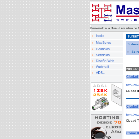
Bienvenido a la Guia - Lanzadera de
Inicio
Turis
MasBytes
Si desea
Dominios
S
e r
Servicios
Diseño Web
Webmail
203
sitio
ADSL
Ciudad 
http://w
Ciudad d
Ciudad 
http://w
Ciudad T
Como ll